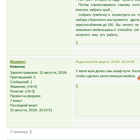
. Потом спроектировать самому хотя бы
поехать забрать крой ,
собрать тумбочку и посмотреть во 
набора сборочного инструмента дрель о
приспособления до 100 . Вы ничего не
знакомого мебельщика и спокойно (н
оплатите ему его работу .
0
Маринет
Поделиться
15 августа, 2019г. 20:24:50
Новичок
У меня муж делал сам шкаф-купе. Косяк
Зарегистрирован
: 15 августа, 2019г.
чтобы сделать качественную мебель
Приглашений:
0
Сообщений:
1
0
Уважение:
[+0/-0]
Позитив:
[+0/-0]
Провел на форуме:
7 минут
Последний визит:
15 августа, 2019г. 20:24:51
Страница:
1