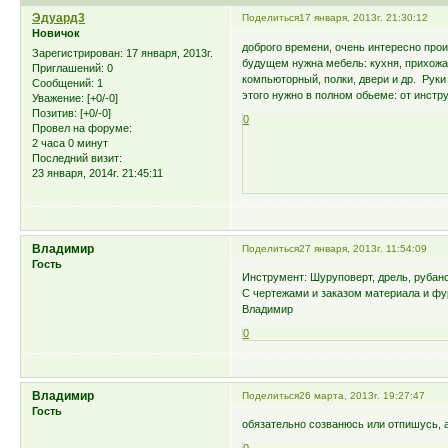
Эдуард3
Поделиться
17 января, 2013г. 21:30:12
Новичок
доброго времени, очень интересно про
Зарегистрирован
: 17 января, 2013г.
будущем нужна мебель: кухня, прихожая
Приглашений:
0
компьюторный, полки, двери и др. Руки 
Сообщений:
1
этого нужно в полном обьеме: от инстру
Уважение:
[+0/-0]
Позитив:
[+0/-0]
0
Провел на форуме:
2 часа 0 минут
Последний визит:
23 января, 2014г. 21:45:11
Владимир
Поделиться
27 января, 2013г. 11:54:09
Гость
Инструмент: Шуруповерт, дрель, рубано
С чертежами и заказом материала и фур
Владимир
0
Владимир
Поделиться
26 марта, 2013г. 19:27:47
Гость
обязательно созванюсь или отпишусь, 