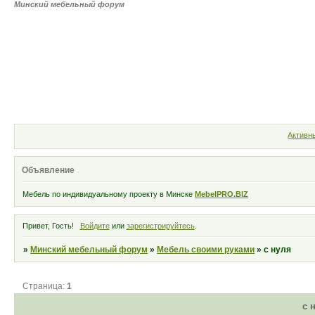
Минский мебельный форум
MebelPRO.BIZ
Форум
Участни
Активн
Объявление
Мебель по индивидуальному проекту в Минске
MebelPRO.BIZ
Привет, Гость!
Войдите
или
зарегистрируйтесь
.
»
Минский мебельный форум
»
Мебель своими руками
»
с нуля
Страница:
1
с 