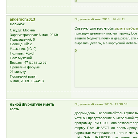
0
anderson2013
Поделиться
6 мая, 2013г. 16:44:11
Новичок
Советую, для того чтобы
делать мебел
Откуда:
Москва
присадку деталей и поклеит кромку.Все 
Зарегистрирован
: 6 мая, 2013г.
вашего бюджета почти в два раза.Зато 
Приглашений:
0
вырезать деталь, а в корпусной мебели
Сообщений:
2
Уважение:
[+0/-0]
0
Позитив:
[+0/-0]
Пол:
Мужской
Возраст:
47
[1978-12-07]
Провел на форуме:
21 минуту
Последний визит:
6 мая, 2013г. 16:44:13
льной фурнитуре иметь
Поделиться
9 июня, 2013г. 12:38:58
Гость
Добрый день . Не занимайтесь глупость
хотя-бы представление о мебельной фу
программу PRO 100 , она позволит сп
фирму ПАН-ИНВЕСТ со своими рисунк
вариантах материалов из чего и что 
. На ПАН - ИНВЕСТЕ надо купить или