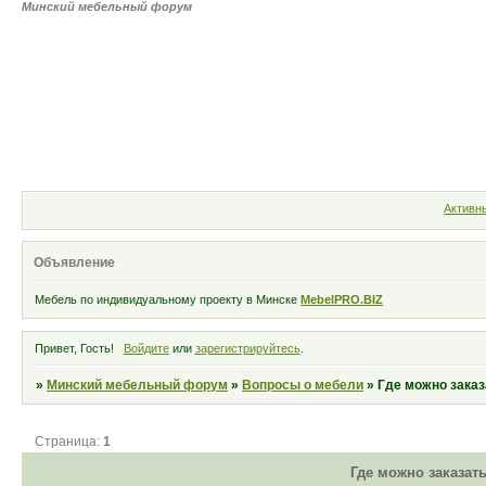
Минский мебельный форум
MebelPRO.BIZ
Форум
Участни
Активн
Объявление
Мебель по индивидуальному проекту в Минске
MebelPRO.BIZ
Привет, Гость!
Войдите
или
зарегистрируйтесь
.
»
Минский мебельный форум
»
Вопросы о мебели
»
Где можно заказ
Страница:
1
Где можно заказат