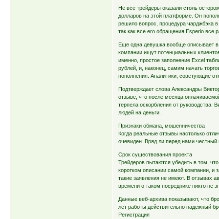
Не все трейдеры оказали столь осторож
долларов на этой платформе. Он попол
решило вопрос, процедура чарджбэка в
так как все его обращения Esperio все 
Еще одна девушка вообще описывает в 
компании ищут потенциальных клиентов
именно, простое заполнение Excel табл
рублей, и, наконец, самим начать торг
пополнения. Аналитики, советующие отк
Подтверждает слова Александры Викто
отзыве, что после месяца оплачиваемой
терпела оскорбления от руководства. В
людей на деньги.
Признаки обмана, мошенничества
Когда реальные отзывы настолько отли
очевиден. Вряд ли перед нами честный
Срок существования проекта
Трейдеров пытаются убедить в том, что
коротком описании самой компании, и 
такие заявления не имеют. В отзывах а
времени о таком посреднике никто не з
Данные веб-архива показывают, что бро
лет работы действительно надежный бр
Регистрация