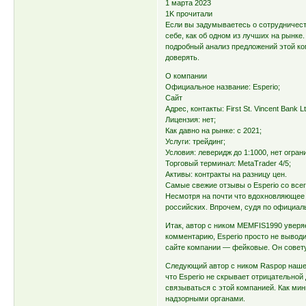
1 марта 2023
1K прочитали
Если вы задумываетесь о сотрудничеств
себе, как об одном из лучших на рынк
подробный анализ предложений этой ко
доверять.
О компании
Официальное название: Esperio;
Сайт
Адрес, контакты: First St. Vincent Bank 
Лицензия: нет;
Как давно на рынке: с 2021;
Услуги: трейдинг;
Условия: леверидж до 1:1000, нет огра
Торговый терминал: MetaTrader 4/5;
Активы: контракты на разницу цен.
Самые свежие отзывы о Esperio со всег
Несмотря на почти что вдохновляющее н
российских. Впрочем, судя по официаль
Итак, автор с ником MEMFIS1990 уверяе
комментарию, Esperio просто не вывод
сайте компании — фейковые. Он совету
Следующий автор с ником Raspop нашел
что Esperio не скрывает отрицательно
связываться с этой компанией. Как мин
надзорными органами.