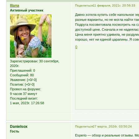
Illana
Поделиться
11 февраля, 2021г. 20:56:33
Активный участник
Давно хотела купить себе напольное зер
разные варианты, но не могла найти та
Подруга посоветовала посмотреть на с
доступной цене. Сначала и не надеялась
Цена меня приятно удивила, не раздумы
хорошо, нет ни единой царапины. Я сов
0
Зарегистрирован
: 30 сентября,
2020г.
Приглашений:
0
Сообщений:
80
Уважение:
[+0/-0]
Позитив:
[+0/-0]
Провел на форуме:
9 часов 37 минут
Последний визит:
1 мая, 2023г. 17:26:58
Danielsox
Поделиться
27 марта, 2024г. 03:50:24
Гость
Esperio — обзор и реальные отзывы. М