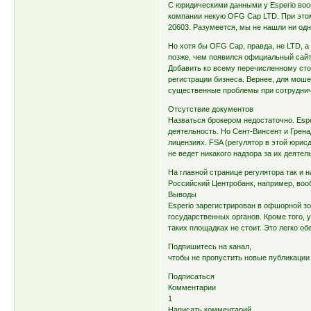
С юридическими данными у Esperio воо
компании некую OFG Cap LTD. При этом
20603. Разумеется, мы не нашли ни од
Но хотя бы OFG Cap, правда, не LTD, а 
позже, чем появился официальный сайт
Добавить ко всему перечисленному сто
регистрации бизнеса. Вернее, для мошен
существенные проблемы при сотруднич
Отсутствие документов
Назваться брокером недостаточно. Esp
деятельность. Но Сент-Винсент и Грена
лицензиях. FSA (регулятор в этой юри
не ведет никакого надзора за их деятел
На главной странице регулятора так и 
Российский Центробанк, например, вооб
Выводы
Esperio зарегистрирован в офшорной зо
государственных органов. Кроме того, 
таких площадках не стоит. Это легко об
Подпишитесь на канал,
чтобы не пропустить новые публикации
Подписаться
Комментарии
1
Написать комментарий