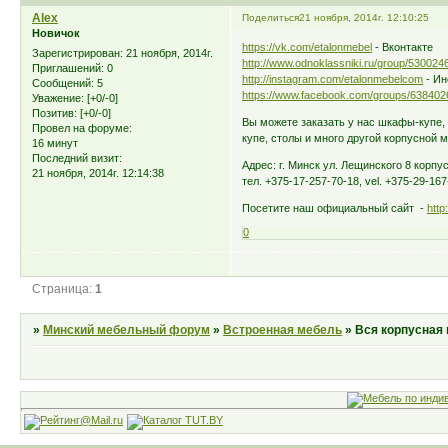
Alex
Поделиться
21 ноября, 2014г. 12:10:25
Новичок
https://vk.com/etalonmebel
- Вконтакте
Зарегистрирован
: 21 ноября, 2014г.
http://www.odnoklassniki.ru/group/53002
Приглашений:
0
http://instagram.com/etalonmebelcom
- Ин
Сообщений:
5
https://www.facebook.com/groups/63840
Уважение:
[+0/-0]
Позитив:
[+0/-0]
Вы можете заказать у нас шкафы-купе, 
Провел на форуме:
купе, столы и много другой корпусной 
16 минут
Последний визит:
Адрес: г. Минск ул. Лещинского 8 корпус
21 ноября, 2014г. 12:14:38
тел. +375-17-257-70-18, vel. +375-29-167
Посетите наш официальный сайт -
http
0
Страница:
1
»
Минский мебельный форум
»
Встроенная мебель
»
Вся корпусная м