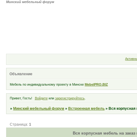
Минский мебельный форум
MebelPRO.BIZ
Форум
Участни
Активн
Объявление
Мебель по индивидуальному проекту в Минске
MebelPRO.BIZ
Привет, Гость!
Войдите
или
зарегистрируйтесь
.
»
Минский мебельный форум
»
Встроенная мебель
»
Вся корпусная м
Страница:
1
Вся корпусная мебель на заказ в